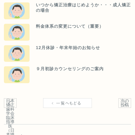
いつから矯正治療はじめようか・・・成人矯正
の場合
料金体系の変更について（重要）
12月休診・年末年始のお知らせ
９月初診カウンセリングのご案内
日本
次の
矯正
投稿
歯科
学会
臨床
指導
医
（日
本矯