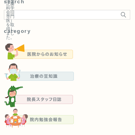
search
正歯
科学
会旧
専門
医）
を取
得し
category
まし
た。
医院からのお知らせ
治療の豆知識
院長スタッフ日誌
院内勉強会報告