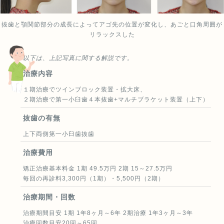
抜歯と顎関節部分の成長によってアゴ先の位置が変化し、あごと口角周囲が
リラックスした
以下は、上記写真に関する解説です。
治療内容
１期治療でツインブロック装置・拡大床、
２期治療で第一小臼歯４本抜歯+マルチブラケット装置（上下）
抜歯の有無
上下両側第一小臼歯抜歯
治療費用
矯正治療基本料金 1期 49.5万円 2期 15～27.5万円
毎回の再診料3,300円（1期）・5,500円（2期）
治療期間・回数
治療期間目安 1期 1年8ヶ月～6年 2期治療 1年3ヶ月～3年
治療回数目安20回～65回