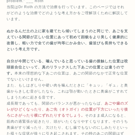
problem.” ___ Roth
当院はDr Roth の方法で治療を行っています。このページではそれ
がどのような治療でどのような考え方かをご理解頂くために解説して
います。
ぬかるんだ土の上に家を建てたら傾いてしまうのと同じで、あごを支
えている関節が正しい位置にあって初めて顔貌をより美しく健康的に
改善し、軽い力で全ての歯が均等にかみ合い、歯並びも長持ちできる
という考え方です。
自分が今閉じている、噛んでいると思っている歯の接触した位置は咬
頭嵌合位といって、真のリラックスした下あごの位置とは違うので
す。
本来の理想的な下あごの位置は、あごの関節のなかで正常な位置
でないといけません。
また、もしはぎしりや硬い肉を噛んだときに「キュッ」「ギュ」と奥
歯からきしむ音がしたなら、これは顎が動いたときに奥歯がこすれて
しまうために起きる音です。
成長期であっても、関節のバランスが悪かったならば、
あごや歯のズ
レがひどくなったり、あご先（オトガイ）の位置が下方にいったり後
ろにさがったり横にずれたりするでしょう。
そのまま成人になると、
筋肉の過緊張が起きたり、頭がいたくなりやすくなります。そのうち
奥歯がすり減ったり、欠けたり、むし歯でもないのにしみたりといっ
た様々な症状が徐々に引き起こされます。その時のあごの関節はず