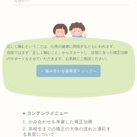
ださい！
た、歯が動くと隠れていたむし歯が見えるようになることもあり
ます。
（5）歯を動かすことにより歯根が吸収して短くなることがあり
ます。また、歯ぐきがやせて下がることがあります。
（6）ごくまれに歯が骨と癒着していて歯が動かないことがあり
ます。
（7）ごくまれに歯を動かすことで神経が障害を受けて壊死する
ことがあります。
正しく噛むということは、心身の健康に関係するともいわれます。
（8）治療途中に金属等のアレルギー症状が出ることがありま
当院ではまず「正しく噛むこと」からスタートし、症状に合った矯正治療
す。
のサポートをさせていただきます。お気軽にご相談ください。
（9）治療中に「顎関節で音が鳴る、あごが痛い、口が開けにく
い」などの顎関節症状が出ることがあります。
＞ 噛み合わせ健康度チェックへ
（10）様々な問題により、当初予定した治療計画を変更する可能
性があります。
（11）歯の形を修正したり、咬み合わせの微調整を行ったりする
可能性があります。
（12）矯正装置を誤飲する可能性があります。
（13）装置を外す時に、エナメル質に微小な亀裂が入る可能性
や、かぶせ物(補綴物)の一部が破損する可能性があります。
● コンテンツメニュー
（14）装置が外れた後、保定装置を指示通り使用しないと後戻り
かみ合わせを考慮した矯正治療
が生じる可能性が高くなります。
高校生までの矯正の大体の流れと適応す
（15）装置が外れた後、現在の咬み合わせに合った状態のかぶせ
る装置について
物(補綴物)やむし歯の治療(修復物)などをやりなおす可能性があ