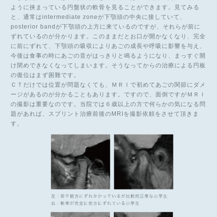
ように挟まっている円盤状の軟骨を見ることができます。見てみる
と、通常はintermediate zoneが下顎頭の中央に接していて、
posterior bandが下顎頭の上方に来ているのですが、それらが前に
ずれているのが分かります。このままだとお口が開かなくなり、完全
に前にずれて、下顎頭の吸収によりあごの成長や呼吸に影響を与え、
今後は食事の時にあごの音がはっきりと鳴るようになり、まっすぐ開
け閉めできなくなってしまいます。そうなってからの治療による円板
の復位はまず困難です。
ＣＴだけでは位置が問題なくても、ＭＲＩで初めてあごの関節にダメ
ージがあるのが分かることもあります。ですので、面倒ですがＭＲＩ
の撮影は重要なのです。当院では６歳以上の方で何らかの気になる問
題があれば、スプリント治療前後のMRIを撮影依頼をさせて頂きま
す。