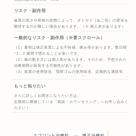
リスク・副作用
歯茎の高さや骨格の状態によって、オトガイ（あご先）の変化を
期待するのが難しい場合があります。（※ 個人差があります）
一般的なリスク・副作用（※要スクロール）
（1）最初は矯正装置による不快感、痛み等があります。数日間
~1、2 週間で慣れることが多いです。
（2）歯の動き方には個人差があります。そのため、予想された
治療期間が延長する可能性があります。
（3）装置の使用状況、顎間ゴムの使用状況、定期的な通院等、
矯正治療には患者さんの協力が非常に重要であり、それらが治療
結果や治療期間に影響します。
もっと知りたい
（4）治療中は、装置が付いているため歯が磨きにくくなりま
さらに詳しくお聞きになりたい方は、
す。むし歯や歯周病のリスクが高まりますので、丁寧に磨いた
定期的に開催している
「相談・カウンセリング」
へお申し込みく
り、定期的なメンテナンスを受けたりすることが重要です。ま
ださい！
た、歯が動くと隠れていたむし歯が見えるようになることもあり
ます。
（5）歯を動かすことにより歯根が吸収して短くなることがあり
ます。また、歯ぐきがやせて下がることがあります。
（6）ごくまれに歯が骨と癒着していて歯が動かないことがあり