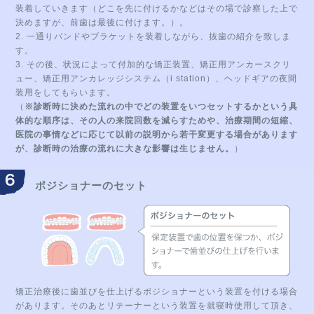
装着していきます（どこを先に付けるかなどはその場で診察した上で
決めますが、前歯は最後に付けます。）。
2. 一通りバンドやブラケットを装着しながら、抜歯の紹介を致しま
す。
3. その後、状況によって付加的な矯正装置、矯正用アンカースクリ
ュー、矯正用アンカレッジシステム（i station）、ヘッドギアの夜間
装用をしてもらいます。
（
※診断時に決めた流れの中でどの装置をいつセットするかという具
体的な順序は、その人の来院回数を減らすためや、治療期間の短縮、
医院の事情などに応じて以前の説明から若干変更する場合があります
が、診断時の治療の流れに大きな影響は生じません。
）
ポジショナーのセット
矯正治療後に歯並びを仕上げるポジショナーという装置を付ける場合
があります。そのあとリテーナーという装置を就寝時使用して頂き、