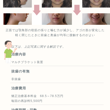
（8）治療途中に金属等のアレルギー症状が出ることがありま
す。
（9）治療中に「顎関節で音が鳴る、あごが痛い、口が開けにく
い」などの顎関節症状が出ることがあります。
（10）様々な問題により、当初予定した治療計画を変更する可能
性があります。
（11）歯の形を修正したり、咬み合わせの微調整を行ったりする
正面では顎角部の咬筋の張りと噛む力が減少し、アゴの形が変化した
可能性があります。
軽く閉じたときに前歯と奥歯が均等に接触するのがよい
（12）矯正装置を誤飲する可能性があります。
（13）装置を外す時に、エナメル質に微小な亀裂が入る可能性
以下は、上記写真に関する解説です。
や、かぶせ物(補綴物)の一部が破損する可能性があります。
治療内容
（14）装置が外れた後、保定装置を指示通り使用しないと後戻り
が生じる可能性が高くなります。
マルチブラケット装置
（15）装置が外れた後、現在の咬み合わせに合った状態のかぶせ
物(補綴物)やむし歯の治療(修復物)などをやりなおす可能性があ
抜歯の有無
ります。
（16）あごの成長発育によりかみ合わせや歯並びが変化する可能
非抜歯
性があります。
治療費用
（17）治療後に親知らずが生えて、凸凹が生じる可能性がありま
す。加齢や歯周病等により歯を支えている骨がやせるとかみ合わ
矯正治療基本料金 68.5～78.5万円
せや歯並びが変化することがあります。その場合、再治療等が必
毎回の再診料5,500円
要になることがあります。
（18）矯正歯科治療は、一度始めると元の状態に戻すことは難し