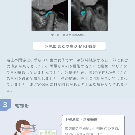
右上の関節は小学校６年生の女子です。初診時触診すると一部にあご
の痛みがありましたが、両親がMRIを撮影することに躊躇していたの
でMRI撮影していませんでした。治療半年後、顎関節症状が生じたた
めMRIを改めて撮影しました。その結果、完全に円板がズレてしまっ
ていました。あごの関節に何か問題があると正常な成長がなされませ
ん。
顎運動