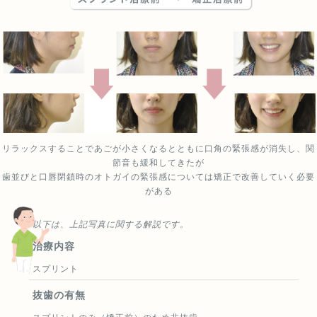
ます。
（7）ごくまれに歯を動かすことで神経が障害を受けて壊死する
ことがあります。
（8）治療途中に金属等のアレルギー症状が出ることがありま
す。
（9）治療中に「顎関節で音が鳴る、あごが痛い、口が開けにく
い」などの顎関節症状が出ることがあります。
（10）様々な問題により、当初予定した治療計画を変更する可能
性があります。
（11）歯の形を修正したり、咬み合わせの微調整を行ったりする
可能性があります。
リラックスすることであごが小さくなるとともに口角の緊張感が消失し、関
（12）矯正装置を誤飲する可能性があります。
節音も緩和してきたが
（13）装置を外す時に、エナメル質に微小な亀裂が入る可能性
歯並びと口唇閉鎖時のオトガイの緊張感については矯正で改善していく必要
や、かぶせ物(補綴物)の一部が破損する可能性があります。
がある
（14）装置が外れた後、保定装置を指示通り使用しないと後戻り
が生じる可能性が高くなります。
以下は、上記写真に関する解説です。
（15）装置が外れた後、現在の咬み合わせに合った状態のかぶせ
治療内容
物(補綴物)やむし歯の治療(修復物)などをやりなおす可能性があ
ります。
スプリント
（16）あごの成長発育によりかみ合わせや歯並びが変化する可能
性があります。
抜歯の有無
（17）治療後に親知らずが生えて、凸凹が生じる可能性がありま
す。加齢や歯周病等により歯を支えている骨がやせるとかみ合わ