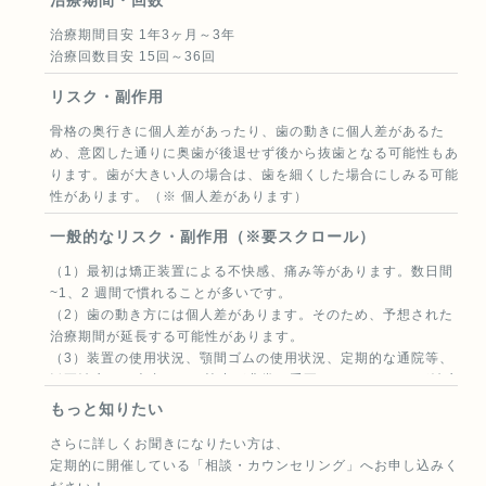
治療期間・回数
くなります。
治療期間目安 1年3ヶ月～3年
スプリント（スタビライゼーションタイプ）のリスク及び副作用
治療回数目安 15回～36回
効果には個人差があり、(1)めまい、(2)睡眠障害、(3)こわばり、
(4)吐き気および/または嘔吐、(5)唾液分泌の増加、(6)咬合圧の
リスク・副作用
増加、(7)口渇、(8)唇の乾燥、(9)いびきの増加がリスクおよび副
作用として考えられます。
骨格の奥行きに個人差があったり、歯の動きに個人差があるた
上記以外に、スプリントによって今までの噛み合わせ位置の変化
め、意図した通りに奥歯が後退せず後から抜歯となる可能性もあ
およびそれによる顔貌の変化が生じるとその改善には矯正治療や
ります。歯が大きい人の場合は、歯を細くした場合にしみる可能
外科的矯正治療が必要となります。
性があります。（※ 個人差があります）
一般的なリスク・副作用（※要スクロール）
（1）最初は矯正装置による不快感、痛み等があります。数日間
~1、2 週間で慣れることが多いです。
（2）歯の動き方には個人差があります。そのため、予想された
治療期間が延長する可能性があります。
（3）装置の使用状況、顎間ゴムの使用状況、定期的な通院等、
矯正治療には患者さんの協力が非常に重要であり、それらが治療
結果や治療期間に影響します。
もっと知りたい
（4）治療中は、装置が付いているため歯が磨きにくくなりま
さらに詳しくお聞きになりたい方は、
す。むし歯や歯周病のリスクが高まりますので、丁寧に磨いた
定期的に開催している
「相談・カウンセリング」
へお申し込みく
り、定期的なメンテナンスを受けたりすることが重要です。ま