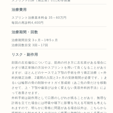
スプリントのみ（矯正前）のため非抜歯
せや歯並びが変化することがあります。その場合、再治療等が必
治療費用
要になることがあります。
（18）矯正歯科治療は、一度始めると元の状態に戻すことは難し
スプリント治療基本料金 35～60万円
くなります。
毎回の再診料4,400円
スプリント（スタビライゼーションタイプ）のリスク及び副作用
効果には個人差があり、(1)めまい、(2)睡眠障害、(3)こわばり、
治療期間・回数
(4)吐き気および/または嘔吐、(5)唾液分泌の増加、(6)咬合圧の
治療期間目安 3ヶ月～1年5ヶ月
増加、(7)口渇、(8)唇の乾燥、(9)いびきの増加がリスクおよび副
治療回数目安 3回～17回
作用として考えられます。
上記以外に、スプリントによって今までの噛み合わせ位置の変化
リスク・副作用
およびそれによる顔貌の変化が生じるとその改善には矯正治療や
外科的矯正治療が必要となります。
顔面の左右偏位については、筋肉の付き方に左右差がある場合に
かぎり矯正単独の方法やスプリントを用いて良くなることがあり
ますが、ほとんどのケースで上下顎の手術を伴う矯正治療（＝外
科的矯正治療、2週間の入院と3ヶ月の安静期間が必要です。）あ
るいは輪郭の骨の削除やオトガイ形成術（あご先の骨だけを移動
させて、上・下顎や歯並びは全く変えない美容外科的手法）によ
って改善させます。
外科手術は副作用として口唇のしびれが残ることがあり、無理な
計画を立てた場合には呼吸や嚥下に影響を与える可能性も考えら
れますので、明らかに骨格に問題がある場合以外は、こちらから
積極的にお勧めするものではなく慎重に御検討いただく必要がご