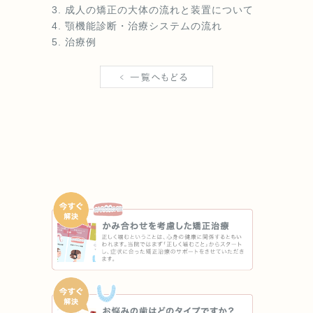
成人の矯正の大体の流れと装置について
ります。
（16）あごの成長発育によりかみ合わせや歯並びが変化する可能
顎機能診断・治療システムの流れ
性があります。
治療例
（17）治療後に親知らずが生えて、凸凹が生じる可能性がありま
す。加齢や歯周病等により歯を支えている骨がやせるとかみ合わ
せや歯並びが変化することがあります。その場合、再治療等が必
要になることがあります。
（18）矯正歯科治療は、一度始めると元の状態に戻すことは難し
くなります。
スプリント（スタビライゼーションタイプ）のリスク及び副作用
効果には個人差があり、(1)めまい、(2)睡眠障害、(3)こわばり、
(4)吐き気および/または嘔吐、(5)唾液分泌の増加、(6)咬合圧の
増加、(7)口渇、(8)唇の乾燥、(9)いびきの増加がリスクおよび副
作用として考えられます。
上記以外に、スプリントによって今までの噛み合わせ位置の変化
およびそれによる顔貌の変化が生じるとその改善には矯正治療や
外科的矯正治療が必要となります。