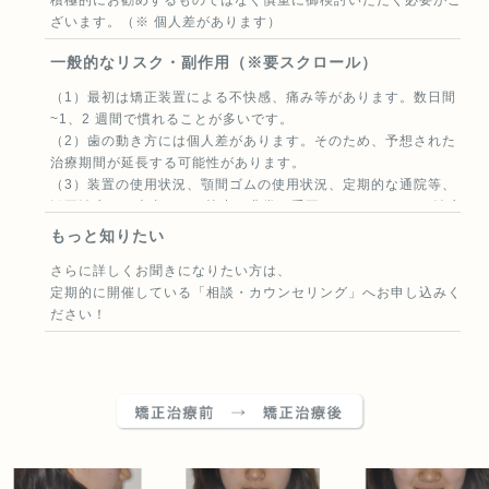
ざいます。（※ 個人差があります）
一般的なリスク・副作用（※要スクロール）
（1）最初は矯正装置による不快感、痛み等があります。数日間
~1、2 週間で慣れることが多いです。
（2）歯の動き方には個人差があります。そのため、予想された
治療期間が延長する可能性があります。
（3）装置の使用状況、顎間ゴムの使用状況、定期的な通院等、
矯正治療には患者さんの協力が非常に重要であり、それらが治療
結果や治療期間に影響します。
もっと知りたい
（4）治療中は、装置が付いているため歯が磨きにくくなりま
さらに詳しくお聞きになりたい方は、
す。むし歯や歯周病のリスクが高まりますので、丁寧に磨いた
定期的に開催している
「相談・カウンセリング」
へお申し込みく
り、定期的なメンテナンスを受けたりすることが重要です。ま
ださい！
た、歯が動くと隠れていたむし歯が見えるようになることもあり
ます。
（5）歯を動かすことにより歯根が吸収して短くなることがあり
ます。また、歯ぐきがやせて下がることがあります。
（6）ごくまれに歯が骨と癒着していて歯が動かないことがあり
ます。
（7）ごくまれに歯を動かすことで神経が障害を受けて壊死する
ことがあります。