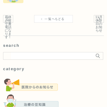
昼休
11月
み留
休診
守番
日の
電話
お知
にな
らせ
りま
す！
search
category
医院からのお知らせ