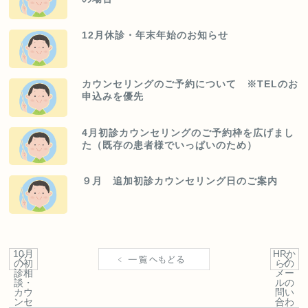
12月休診・年末年始のお知らせ
カウンセリングのご予約について ※TELのお
申込みを優先
4月初診カウンセリングのご予約枠を広げまし
た（既存の患者様でいっぱいのため）
９月 追加初診カウンセリング日のご案内
10月
HPか
の初
らの
診相
メー
談・
ルの
カウ
問い
ンセ
合わ