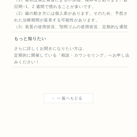
日間~1、2 週間で慣れることが多いです。
（2）歯の動き方には個人差があります。そのため、予想さ
れた治療期間が延長する可能性があります。
（3）装置の使用状況、顎間ゴムの使用状況、定期的な通院
等、矯正治療には患者さんの協力が非常に重要であり、それ
もっと知りたい
らが治療結果や治療期間に影響します。
（4）治療中は、装置が付いているため歯が磨きにくくなり
さらに詳しくお聞きになりたい方は、
ます。むし歯や歯周病のリスクが高まりますので、丁寧に磨
定期的に開催している
「相談・カウンセリング」
へお申し込
いたり、定期的なメンテナンスを受けたりすることが重要で
みください！
す。また、歯が動くと隠れていたむし歯が見えるようになる
こともあります。
（5）歯を動かすことにより歯根が吸収して短くなることが
あります。また、歯ぐきがやせて下がることがあります。
（6）ごくまれに歯が骨と癒着していて歯が動かないことが
あります。
（7）ごくまれに歯を動かすことで神経が障害を受けて壊死
することがあります。
（8）治療途中に金属等のアレルギー症状が出ることがあり
ます。
（9）治療中に「顎関節で音が鳴る、あごが痛い、口が開け