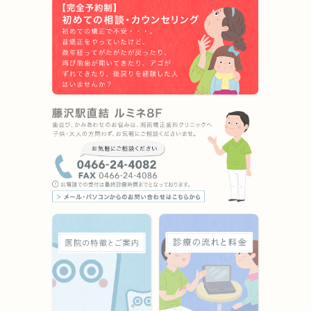
（18）矯正歯科治療は、一度始めると元の状態に戻すことは
難しくなります。
スプリント（スタビライゼーションタイプ）のリスク及び副
作用
効果には個人差があり、(1)めまい、(2)睡眠障害、(3)こわば
り、(4)吐き気および/または嘔吐、(5)唾液分泌の増加、(6)
咬合圧の増加、(7)口渇、(8)唇の乾燥、(9)いびきの増加がリ
スクおよび副作用として考えられます。
上記以外に、スプリントによって今までの噛み合わせ位置の
変化およびそれによる顔貌の変化が生じるとその改善には矯
正治療や外科的矯正治療が必要となります。