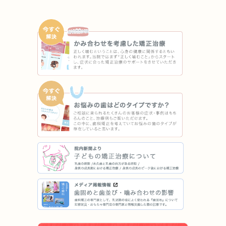
にくい」などの顎関節症状が出ることがあります。
（10）様々な問題により、当初予定した治療計画を変更する
可能性があります。
（11）歯の形を修正したり、咬み合わせの微調整を行ったり
する可能性があります。
（12）矯正装置を誤飲する可能性があります。
（13）装置を外す時に、エナメル質に微小な亀裂が入る可能
性や、かぶせ物(補綴物)の一部が破損する可能性がありま
す。
（14）装置が外れた後、保定装置を指示通り使用しないと後
戻りが生じる可能性が高くなります。
（15）装置が外れた後、現在の咬み合わせに合った状態のか
ぶせ物(補綴物)やむし歯の治療(修復物)などをやりなおす可
能性があります。
（16）あごの成長発育によりかみ合わせや歯並びが変化する
可能性があります。
（17）治療後に親知らずが生えて、凸凹が生じる可能性があ
ります。加齢や歯周病等により歯を支えている骨がやせると
かみ合わせや歯並びが変化することがあります。その場合、
再治療等が必要になることがあります。