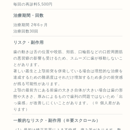
毎回の再診料5,500円
治療期間・回数
治療期間 2年6ヶ月
治療回数30回
リスク・副作用
歯の動きは舌の位置や咬筋、頬筋、口輪筋などの口腔周囲筋
の悪習癖の影響も受けるため、スムーズに歯が移動しないこ
とがあります。
著しい叢生と上顎前突を併発している場合は理想的な治療を
達成するための難易度はそれだけ増加するため多少の前突感
が残る可能性があります。
上顎の最前方にある前歯の大きさ自体が大きい場合は歯の形
態や大きさ、厚みによるもので歯列の問題ではないため「出
っ歯感」が改善しにくいことがあります。（※ 個人差があ
ります）
一般的なリスク・副作用（※要スクロール）
（1）最初は矯正装置による不快感、痛み等があります。数